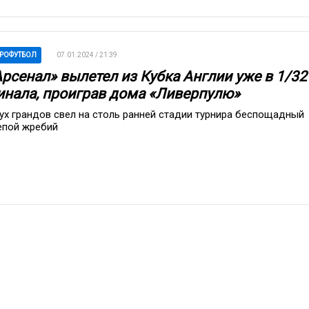
РОФУТБОЛ
07.01.2024 / 21:39
Арсенал» вылетел из Кубка Англии уже в 1/32
инала, проиграв дома «Ливерпулю»
ух грандов свел на столь ранней стадии турнира беспощадный
епой жребий