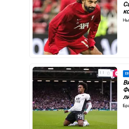
С
к
Ны
ЕВ
В
Ф
л
Бр