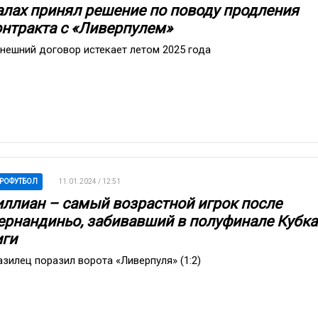
алах принял решение по поводу продления
онтракта с «Ливерпулем»
нешний договор истекает летом 2025 года
РОФУТБОЛ
11.01.2024 / 12:51
иллиан – самый возрастной игрок после
ернандиньо, забивавший в полуфинале Кубка
иги
азилец поразил ворота «Ливерпуля» (1:2)