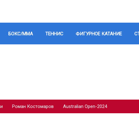
БОКС/ММА
ТЕННИС
ФИГУРНОЕ КАТАНИЕ
С
ии
Роман Костомаров
Australian Open-2024