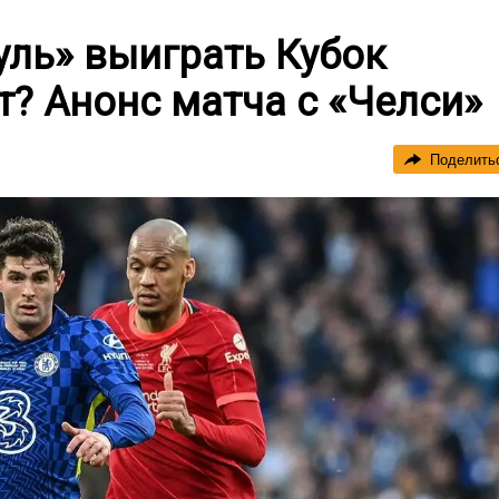
уль» выиграть Кубок
т? Анонс матча с «Челси»
Поделить