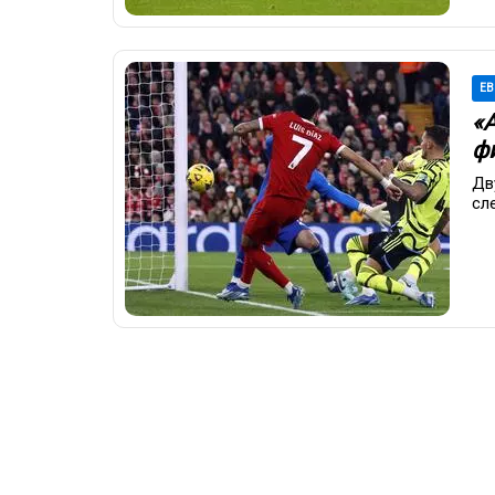
ЕВ
«
ф
Дв
сл