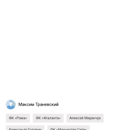
Максим Траневский
ФК «Рома»
ФК «Аталанта»
Алексей Миранчук
Александр Головин
ФК «Манчестер Сити»