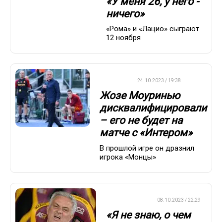
«У меня 26, у него -
ничего»
«Рома» и «Лацио» сыграют
12 ноября
ФУТБОЛ
24.10.2023 / 19:38
Жозе Моуринью
дисквалифицировали
– его не будет на
матче с «Интером»
В прошлой игре он дразнил
игрока «Монцы»
ЕВРОФУТБОЛ
08.10.2023 / 22:29
«Я не знаю, о чем