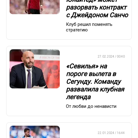
разорвать контракт
с Джейдоном Санчо
Клуб решил поменять
стратегию
ЕВРОФУТБОЛ
27.02.2024 / 00:40
«Севилья» на
пороге вылета в
Сегунду. Команду
развалила клубная
легенда
От любви до ненависти
ЕВРОФУТБОЛ
22.01.2024 / 16:44