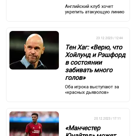
Английский клуб хочет
укрепить атакующую линию
ЕВРОФУТБОЛ
23.12.2023 / 12:44
Тен Хаг: «Верю, что
Хойлунд и Рэшфорд
в состоянии
забивать много
голов»
Оба игрока выступают за
«красных дьяволов»
ТРАНСФЕРЫ
20.12.2023 / 17:11
«Манчестер
Юнайтед» может