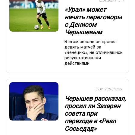
ПРЕМЬЕР-ЛИГА
12.01.2024 / 13:14
«Урал» может
начать переговоры
с Денисом
Черышевым
В этом сезоне он провел
девять матчей за
«Венецию», не отличившись
результативными
действиями
ЕВРОФУТБОЛ
05.01.2024 / 17:35
Черышев рассказал,
просил ли Захарян
совета при
переходе в «Реал
Сосьедад»