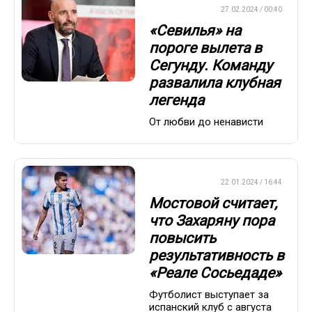
ЕВРОФУТБОЛ
27.02.2024 / 00:40
«Севилья» на
пороге вылета в
Сегунду. Команду
развалила клубная
легенда
От любви до ненависти
ЕВРОФУТБОЛ
22.01.2024 / 16:44
Мостовой считает,
что Захаряну пора
повысить
результативность в
«Реале Сосьедаде»
Футболист выступает за
испанский клуб с августа