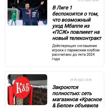
ЕВРОФУТБОЛ
12.01.2024 / 09:44
В Лиге 1
беспокоятся о том,
что возможный
уход Мбаппе из
«ПСЖ» повлияет на
новый телеконтракт
Действующее соглашение
игрока с парижским клубом
рассчитано до лета 2024
года
ДРУГОЕ
29.09.2023 / 23:39
Закроются
полностью: сеть
магазинов «Красное
& Белое» объявила