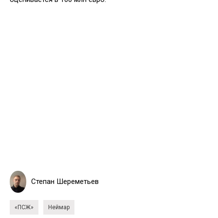
Степан Шереметьев
«ПСЖ»
Неймар