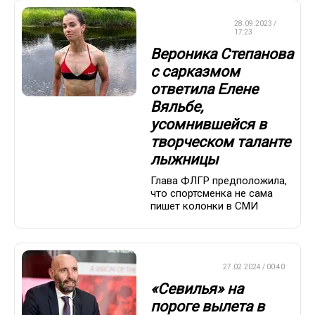
ЛЫЖНЫЕ
28.09.2023 /
ГОНКИ
17:23
Вероника Степанова
с сарказмом
ответила Елене
Вяльбе,
усомнившейся в
творческом таланте
лыжницы
Глава ФЛГР предположила,
что спортсменка не сама
пишет колонки в СМИ
ЕВРОФУТБОЛ
27.02.2024 / 00:40
«Севилья» на
пороге вылета в