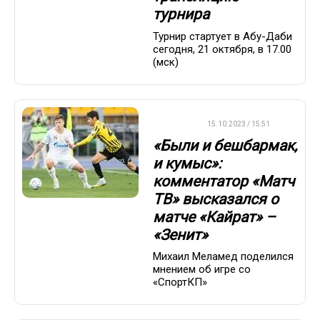
турнира
Турнир стартует в Абу-Даби
сегодня, 21 октября, в 17.00
(мск)
ФУТБОЛ
15.10.2023 / 15:51
«Были и бешбармак,
и кумыс»:
комментатор «Матч
ТВ» высказался о
матче «Кайрат» –
«Зенит»
Михаил Меламед поделился
мнением об игре со
«СпортКП»