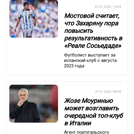
ЕВРОФУТБОЛ
22.01.2024 / 16:44
Мостовой считает,
что Захаряну пора
повысить
результативность в
«Реале Сосьедаде»
Футболист выступает за
испанский клуб с августа
2023 года
ЕВРОФУТБОЛ
19.01.2024 / 09:40
Жозе Моуринью
может возглавить
очередной топ-клуб
в Италии
Агент португальского