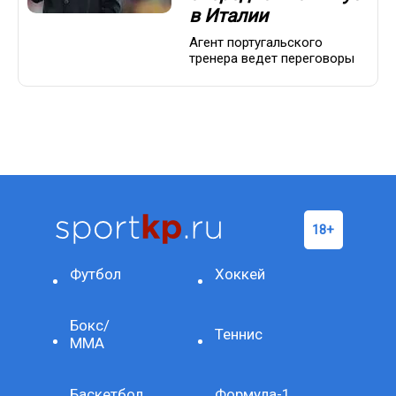
в Италии
Агент португальского
тренера ведет переговоры
Футбол
Хоккей
Бокс/
Теннис
ММА
Баскетбол
Формула-1