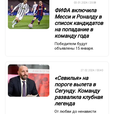
ФУТБОЛ
03.01.2024 / 20:08
ФИФА включила
Месси и Роналду в
список кандидатов
на попадание в
команду года
Победители будут
объявлены 15 января.
ЕВРОФУТБОЛ
27.02.2024 / 00:40
«Севилья» на
пороге вылета в
Сегунду. Команду
развалила клубная
легенда
От любви до ненависти