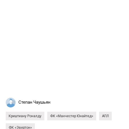
Степан Чаушьян
Криштиану Роналду
ФК «Манчестер Юнайтед»
АПЛ
ФК «Эвертон»