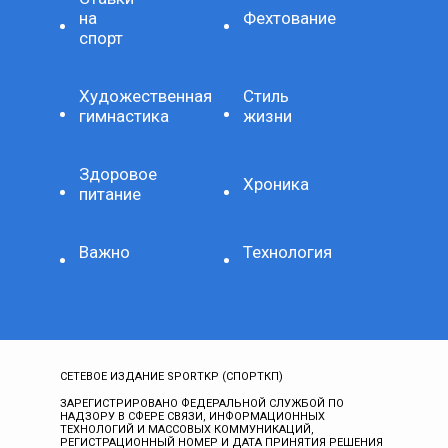
на
Фехтование
спорт
Художественная
Стиль
гимнастика
жизни
Здоровое
Хроника
питание
Важно
Технология
СЕТЕВОЕ ИЗДАНИЕ SPORTKP (СПОРТКП)
ЗАРЕГИСТРИРОВАНО ФЕДЕРАЛЬНОЙ СЛУЖБОЙ ПО
НАДЗОРУ В СФЕРЕ СВЯЗИ, ИНФОРМАЦИОННЫХ
ТЕХНОЛОГИЙ И МАССОВЫХ КОММУНИКАЦИЙ,
РЕГИСТРАЦИОННЫЙ НОМЕР И ДАТА ПРИНЯТИЯ РЕШЕНИЯ