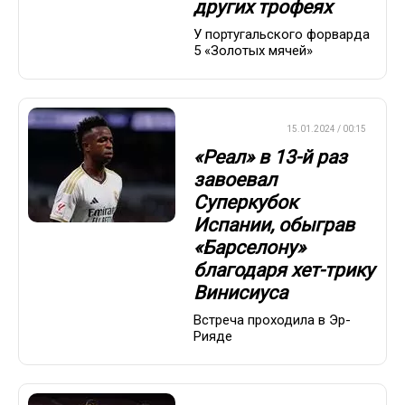
других трофеях
У португальского форварда
5 «Золотых мячей»
ЕВРОФУТБОЛ
15.01.2024 / 00:15
«Реал» в 13-й раз
завоевал
Суперкубок
Испании, обыграв
«Барселону»
благодаря хет-трику
Винисиуса
Встреча проходила в Эр-
Рияде