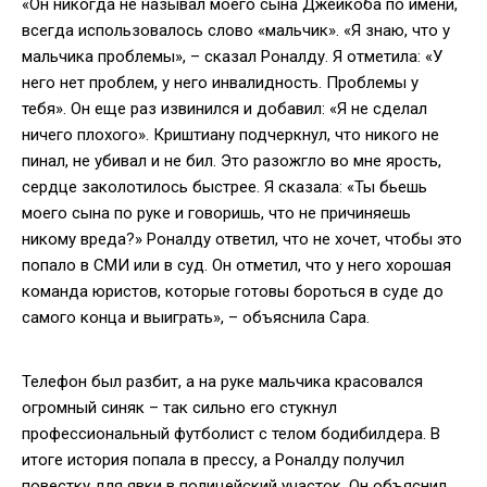
«Он никогда не называл моего сына Джейкоба по имени,
всегда использовалось слово «мальчик». «Я знаю, что у
мальчика проблемы», – сказал Роналду. Я отметила: «У
него нет проблем, у него инвалидность. Проблемы у
тебя». Он еще раз извинился и добавил: «Я не сделал
ничего плохого». Криштиану подчеркнул, что никого не
пинал, не убивал и не бил. Это разожгло во мне ярость,
сердце заколотилось быстрее. Я сказала: «Ты бьешь
моего сына по руке и говоришь, что не причиняешь
никому вреда?» Роналду ответил, что не хочет, чтобы это
попало в СМИ или в суд. Он отметил, что у него хорошая
команда юристов, которые готовы бороться в суде до
самого конца и выиграть», – объяснила Сара.
Телефон был разбит, а на руке мальчика красовался
огромный синяк – так сильно его стукнул
профессиональный футболист с телом бодибилдера. В
итоге история попала в прессу, а Роналду получил
повестку для явки в полицейский участок. Он объяснил