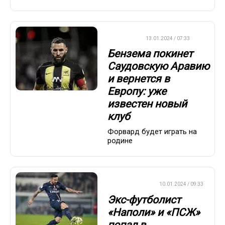
ФУТБОЛ
13.01.2024 / 07:33
Бензема покинет
Саудовскую Аравию
и вернется в
Европу: уже
известен новый
клуб
Форвард будет играть на
родине
ЕВРОФУТБОЛ
10.01.2024 / 09:33
Экс-футболист
«Наполи» и «ПСЖ»
попал в