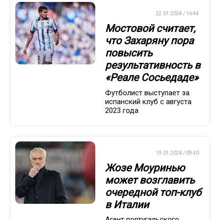
ЕВРОФУТБОЛ
22.01.2024 / 16:44
Мостовой считает,
что Захаряну пора
повысить
результативность в
«Реале Сосьедаде»
Футболист выступает за
испанский клуб с августа
2023 года
ЕВРОФУТБОЛ
19.01.2024 / 09:40
Жозе Моуринью
может возглавить
очередной топ-клуб
в Италии
Агент португальского