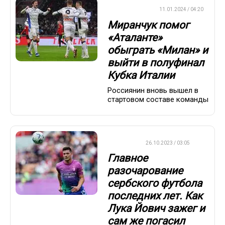
ЕВРОФУТБОЛ
11.01.2024 / 04:20
Миранчук помог
«Аталанте»
обыграть «Милан» и
выйти в полуфинал
Кубка Италии
Россиянин вновь вышел в
стартовом составе команды
ФУТБОЛ
26.10.2023 / 03:05
Главное
разочарование
сербского футбола
последних лет. Как
Лука Йович зажег и
сам же погасил