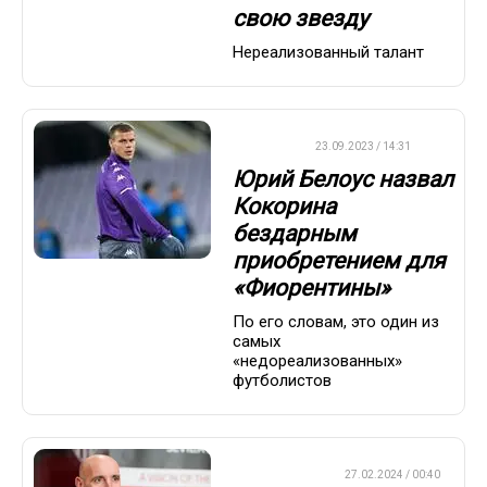
свою звезду
Нереализованный талант
ФУТБОЛ
23.09.2023 / 14:31
Юрий Белоус назвал
Кокорина
бездарным
приобретением для
«Фиорентины»
По его словам, это один из
самых
«недореализованных»
футболистов
ЕВРОФУТБОЛ
27.02.2024 / 00:40