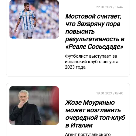
ЕВРОФУТБОЛ
22.01.2024 / 16:44
Мостовой считает,
что Захаряну пора
повысить
результативность в
«Реале Сосьедаде»
Футболист выступает за
испанский клуб с августа
2023 года
ЕВРОФУТБОЛ
19.01.2024 / 09:40
Жозе Моуринью
может возглавить
очередной топ-клуб
в Италии
Агент португальского