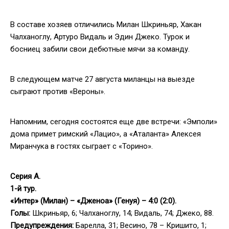
В составе хозяев отличились Милан Шкриньяр, Хакан
Чалханоглу, Артуро Видаль и Эдин Джеко. Турок и
босниец забили свои дебютные мячи за команду.
В следующем матче 27 августа миланцы на выезде
сыграют против «Вероны».
Напомним, сегодня состоятся еще две встречи: «Эмполи»
дома примет римский «Лацио», а «Аталанта» Алексея
Миранчука в гостях сыграет с «Торино».
Серия А.
1-й тур.
«Интер» (Милан) – «Дженоа» (Генуя) – 4:0 (2:0).
Голы:
Шкриньяр, 6; Чалханоглу, 14; Видаль, 74; Джеко, 88.
Предупреждения:
Барелла, 31; Весино, 78 – Кришито, 1;