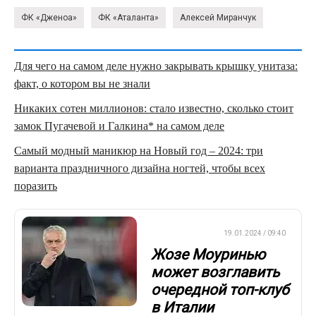
ФК «Дженоа»
ФК «Аталанта»
Алексей Миранчук
Для чего на самом деле нужно закрывать крышку унитаза:
факт, о котором вы не знали
Никаких сотен миллионов: стало известно, сколько стоит
замок Пугачевой и Галкина* на самом деле
Самый модный маникюр на Новый год – 2024: три
варианта праздничного дизайна ногтей, чтобы всех
поразить
ЕВРОФУТБОЛ
19.01.2024 / 09:40
Жозе Моуринью
может возглавить
очередной топ-клуб
в Италии