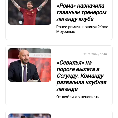
«Рома» назначила
главным тренером
легенду клуба
Ранее римлян покинул Жозе
Моуринью
ЕВРОФУТБОЛ
27.02.2024 / 00:40
«Севилья» на
пороге вылета в
Сегунду. Команду
развалила клубная
легенда
От любви до ненависти