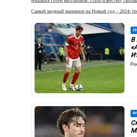
Никаких сотен миллионов: стало известно, скольк
Самый модный маникюр на Новый год – 2024: три
ЕВ
В
«А
И
Ро
ФУ
С
М