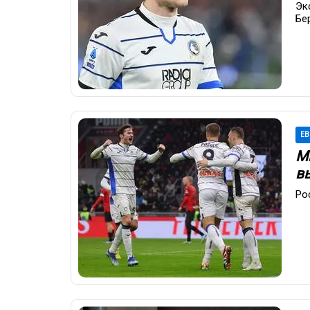
Эк
Бе
ЕВ
М
в
Ро