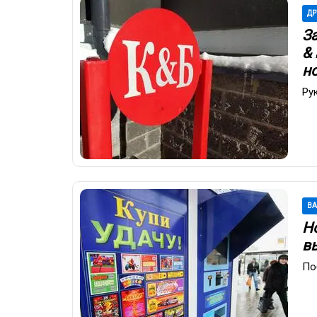
ДР
З
&
н
Ру
В
Но
в
По