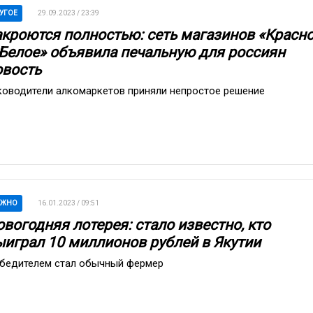
УГОЕ
29.09.2023 / 23:39
акроются полностью: сеть магазинов «Красн
 Белое» объявила печальную для россиян
овость
ководители алкомаркетов приняли непростое решение
АЖНО
16.01.2023 / 09:51
вогодняя лотерея: стало известно, кто
ыиграл 10 миллионов рублей в Якутии
бедителем стал обычный фермер