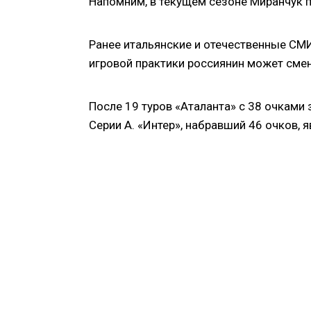
Напомним, в текущем сезоне Миранчук п
Ранее итальянские и отечественные СМ
игровой практики россиянин может смен
После 19 туров «Аталанта» с 38 очками
Серии А. «Интер», набравший 46 очков, 