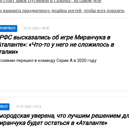
о стоит замок Пугачевой и Галкина* на самом деле
 варианта праздничного дизайна ногтей, чтобы всех поразить
РОФУТБОЛ
13.01.2024 / 18:06
 РФС высказались об игре Миранчука в
таланте»: «Что-то у него не сложилось в
талии»
ссиянин перешел в команду Серии А в 2020 году
ТБОЛ
13.01.2024 / 16:13
мородская уверена, что лучшим решением д
иранчука будет остаться в «Аталанте»