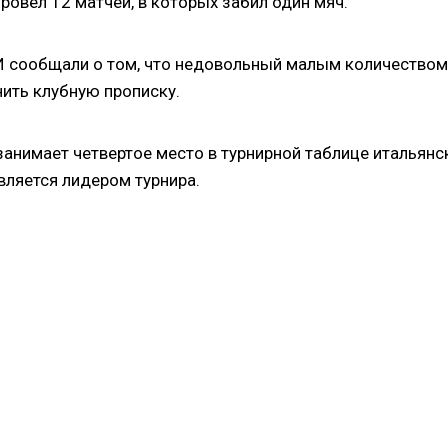
ровел 12 матчей, в которых забил один мяч.
И сообщали о том, что недовольный малым количеством
ить клубную прописку.
 занимает четвертое место в турнирной таблице итальянс
является лидером турнира.