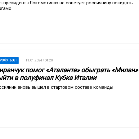
с-президент «Локомотива» не советует россиянину покидать
ргамо
РОФУТБОЛ
11.01.2024 / 04:20
иранчук помог «Аталанте» обыграть «Милан»
ыйти в полуфинал Кубка Италии
ссиянин вновь вышел в стартовом составе команды