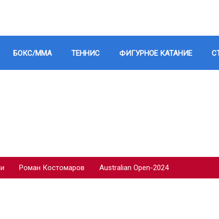
БОКС/ММА
ТЕННИС
ФИГУРНОЕ КАТАНИЕ
С
ии
Роман Костомаров
Australian Open-2024