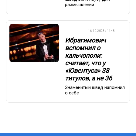
размышлений
ФУТБОЛ
16.10.2023 / 14:48
Ибрагимович
вспомнил о
кальчополи:
считает, что у
«Ювентуса» 38
титулов, а не 36
Знаменитый швед напомнил
о себе