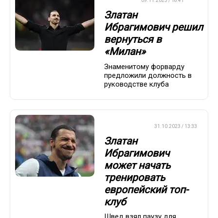
ФУТБОЛ
09.11.2023 / 18:41
Златан
Ибрагимович решил
вернуться в
«Милан»
Знаменитому форварду
предложили должность в
руководстве клуба
ЕВРОФУТБОЛ
31.10.2023 / 13:33
Златан
Ибрагимович
может начать
тренировать
европейский топ-
клуб
Швед взял паузу для