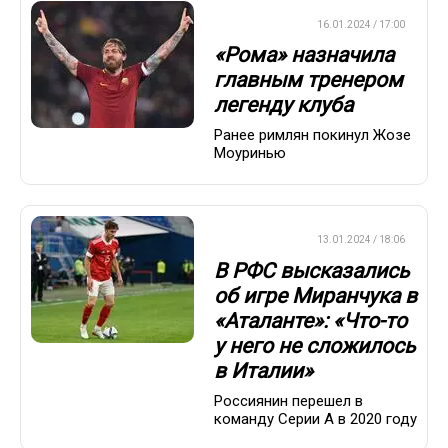
ЕВРОФУТБОЛ
16.01.2024 / 17:00
«Рома» назначила
главным тренером
легенду клуба
Ранее римлян покинул Жозе
Моуринью
ЕВРОФУТБОЛ
13.01.2024 / 18:06
В РФС высказались
об игре Миранчука в
«Аталанте»: «Что-то
у него не сложилось
в Италии»
Россиянин перешел в
команду Серии А в 2020 году