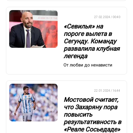
ЕВРОФУТБОЛ
27.02.2024 / 00:40
«Севилья» на
пороге вылета в
Сегунду. Команду
развалила клубная
легенда
От любви до ненависти
ЕВРОФУТБОЛ
22.01.2024 / 16:44
Мостовой считает,
что Захаряну пора
повысить
результативность в
«Реале Сосьедаде»