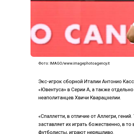
Фото: IMAGO/www.imagephotoagency.it
Экс-игрок сборной Италии Антонио Касс
«Ювентуса» в Серии А, а также отдельн
неаполитанцев Хвичи Кварацхелии.
«Спаллетти, в отличие от Аллегри, гений.
заставляет их играть божественно, в то
футболисты, играют неряшливо.