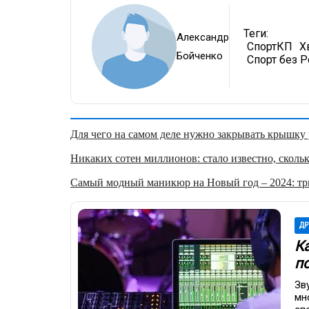
Теги:
Александр
СпортКП
Х
Бойченко
Спорт без Р
Для чего на самом деле нужно закрывать крышку у
Никаких сотен миллионов: стало известно, скольк
Самый модный маникюр на Новый год – 2024: три
ДР
К
п
Зв
мн