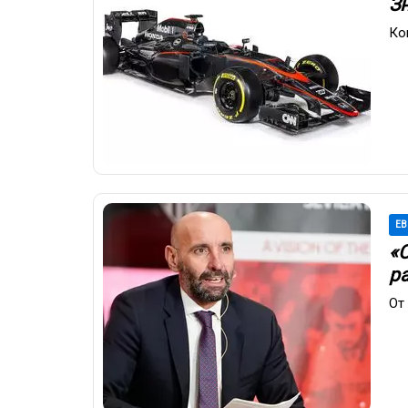
З
Ко
ЕВ
«
р
От