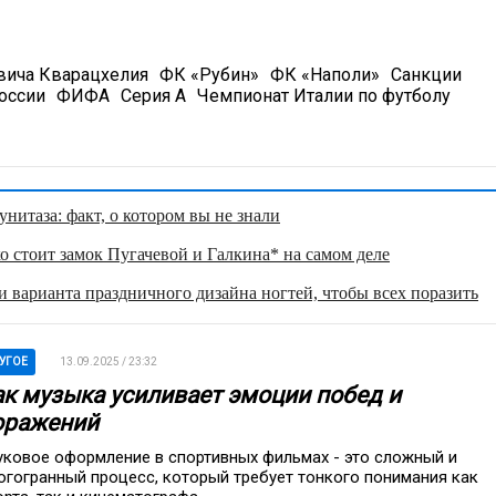
вича Кварацхелия
ФК «Рубин»
ФК «Наполи»
Санкции
оссии
ФИФА
Серия А
Чемпионат Италии по футболу
нитаза: факт, о котором вы не знали
о стоит замок Пугачевой и Галкина* на самом деле
 варианта праздничного дизайна ногтей, чтобы всех поразить
УГОЕ
13.09.2025 / 23:32
ак музыка усиливает эмоции побед и
оражений
уковое оформление в спортивных фильмах - это сложный и
огогранный процесс, который требует тонкого понимания как