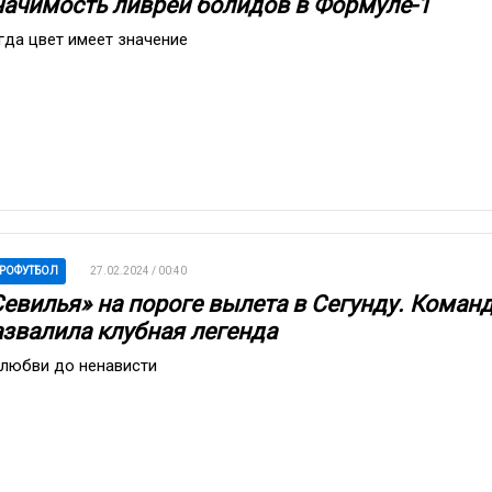
начимость ливреи болидов в Формуле-1
гда цвет имеет значение
РОФУТБОЛ
27.02.2024 / 00:40
Севилья» на пороге вылета в Сегунду. Коман
азвалила клубная легенда
 любви до ненависти