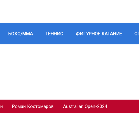
БОКС/ММА
ТЕННИС
ФИГУРНОЕ КАТАНИЕ
С
ии
Роман Костомаров
Australian Open-2024