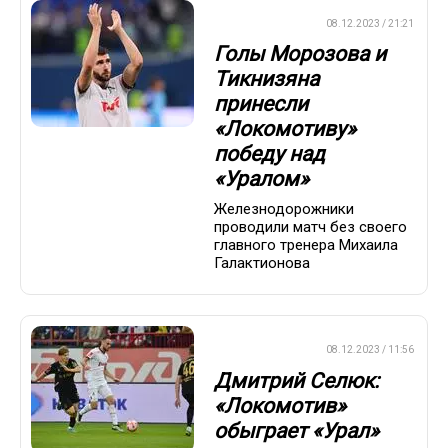
ПРЕМЬЕР-ЛИГА
08.12.2023 / 21:21
Голы Морозова и
Тикнизяна
принесли
«Локомотиву»
победу над
«Уралом»
Железнодорожники
проводили матч без своего
главного тренера Михаила
Галактионова
ПРЕМЬЕР-ЛИГА
08.12.2023 / 11:56
Дмитрий Селюк:
«Локомотив»
обыграет «Урал»