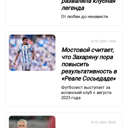
развалила клубная
легенда
От любви до ненависти
ЕВРОФУТБОЛ
22.01.2024 / 16:44
Мостовой считает,
что Захаряну пора
повысить
результативность в
«Реале Сосьедаде»
Футболист выступает за
испанский клуб с августа
2023 года
ЕВРОФУТБОЛ
19.01.2024 / 09:40