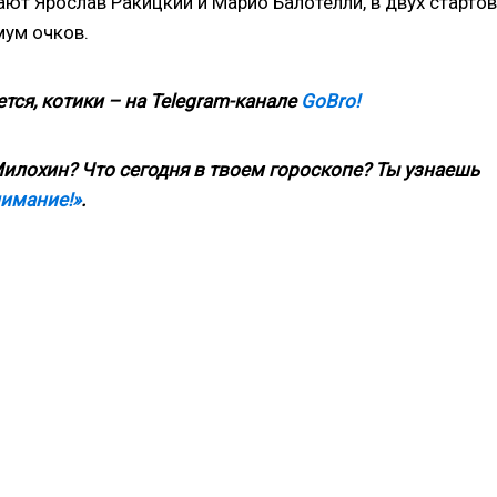
ют Ярослав Ракицкий и Марио Балотелли, в двух старто
мум очков.
тся, котики – на
Telegram
-канале
GoBro
!
илохин? Что сегодня в твоем гороскопе? Ты узнаешь
нимание!»
.