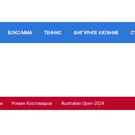
БОКС/ММА
ТЕННИС
ФИГУРНОЕ КАТАНИЕ
С
ии
Роман Костомаров
Australian Open-2024