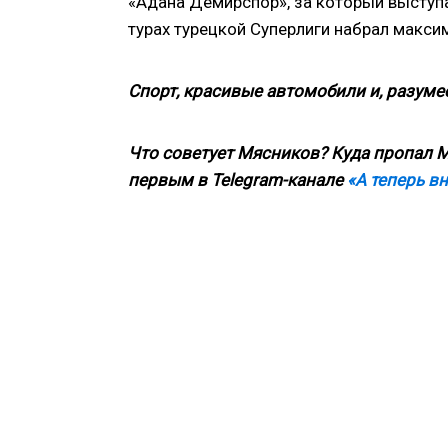
«Адана Демирспор», за который выступа
турах турецкой Суперлиги набрал макси
Спорт, красивые автомобили и, разумее
Что советует Мясников? Куда пропал М
первым в
Telegram
-канале
«А теперь в