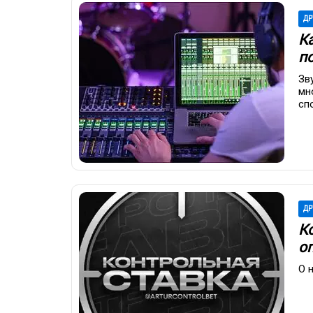
ДР
К
п
Зв
мн
сп
ДР
К
о
О 