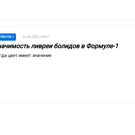
РМУЛА-1
30.03.2025 / 00:57
начимость ливреи болидов в Формуле-1
гда цвет имеет значение