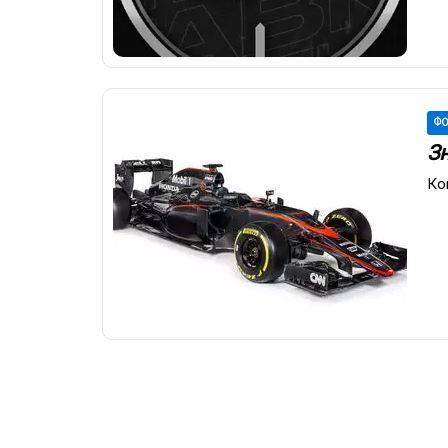
ФО
З
Ко