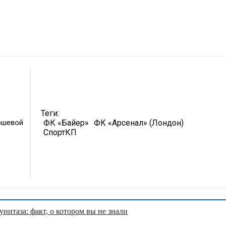
Теги:
ошевой
ФК «Байер»
ФК «Арсенал» (Лондон)
СпортКП
нитаза: факт, о котором вы не знали