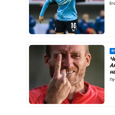
Ег
ФУ
Ч
А
н
Пу