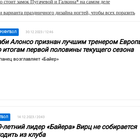
о стоит замок Пугачевой и Галкина* на самом деле
 варианта праздничного дизайна ногтей, чтобы всех поразить
РОФУТБОЛ
30.12.2023 / 12:46
аби Алонсо признан лучшим тренером Европ
о итогам первой половины текущего сезона
панец возглавляет «Байер»
ТБОЛ
14.12.2023 / 20:43
0-летний лидер «Байера» Вирц не собирается
одить из клуба