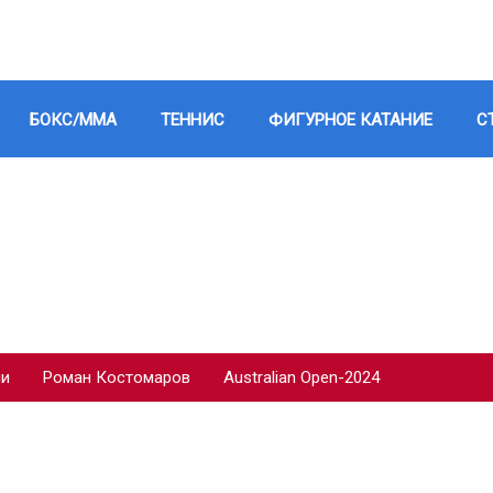
БОКС/ММА
ТЕННИС
ФИГУРНОЕ КАТАНИЕ
С
ии
Роман Костомаров
Australian Open-2024