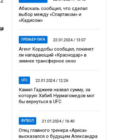
42
Абаскаль сообщил, что сделал
выбор между «Спартаком» и
«Кадисом»
да
22.01.2024 / 13:07
ПРЕМЬЕР-ЛИГА
Агент Кордобы сообщил, покинет
ли нападающий «Краснодар» в
зимнее трансферное окно
22.01.2024 / 12:26
UFC
Камил Гаджиев назвал сумму, за
которую Хабиб Нурмагомедов мог
бы вернуться в UFC
21.01.2024 / 16:40
ФУТБОЛ
Отец главного тренера «Ариса»
высказался о будущем Александра