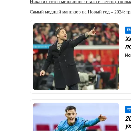
Никаких сотен миллионов: стало известно, скольк
Самый модный маникюр на Новый год – 2024: три
ЕВ
Х
п
Ис
ФУ
2
ух