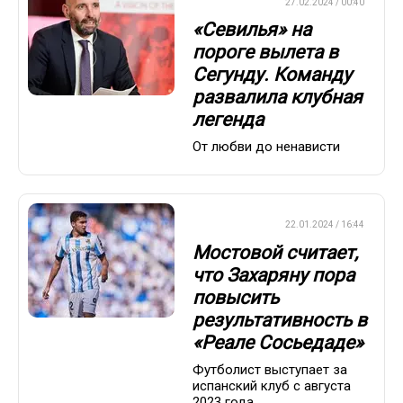
ЕВРОФУТБОЛ
27.02.2024 / 00:40
«Севилья» на
пороге вылета в
Сегунду. Команду
развалила клубная
легенда
От любви до ненависти
ЕВРОФУТБОЛ
22.01.2024 / 16:44
Мостовой считает,
что Захаряну пора
повысить
результативность в
«Реале Сосьедаде»
Футболист выступает за
испанский клуб с августа
2023 года