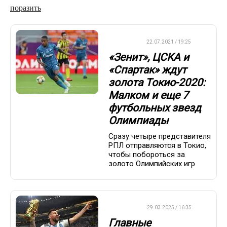
поразить
ДРУГОЕ
22.07.2021 / 19:25
«Зенит», ЦСКА и
«Спартак» ждут
золота Токио-2020:
Малком и еще 7
футбольных звезд
Олимпиады
Сразу четыре представителя
РПЛ отправляются в Токио,
чтобы побороться за
золото Олимпийских игр
ФУТБОЛ
29.03.2025 / 16:35
Главные