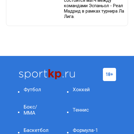
состоится матч между
командами Эспаньол - Реал
Мадрид в рамках турнира Ла
Лига.
Футбол
Хоккей
Бокс/
Теннис
ММА
Баскетбол
Формула-1