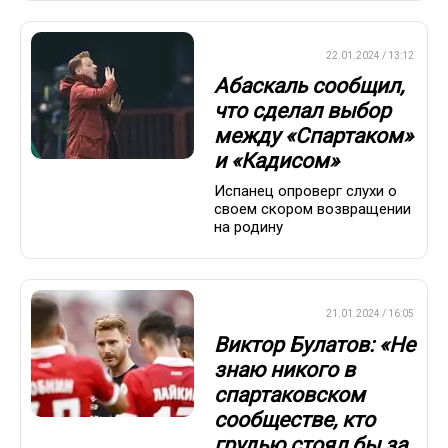
ПРЕМЬЕР-ЛИГА
22.01.2024 / 13:12
Абаскаль сообщил,
что сделал выбор
между «Спартаком»
и «Кадисом»
Испанец опроверг слухи о
своем скором возвращении
на родину
ПРЕМЬЕР-ЛИГА
21.01.2024 / 16:05
Виктор Булатов: «Не
знаю никого в
спартаковском
сообществе, кто
грудью стоял бы за