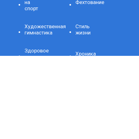
на
Фехтование
спорт
Художественная
Стиль
гимнастика
жизни
Здоровое
Хроника
питание
Важно
Технология
СЕТЕВОЕ ИЗДАНИЕ SPORTKP (СПОРТКП)
ЗАРЕГИСТРИРОВАНО ФЕДЕРАЛЬНОЙ СЛУЖБОЙ ПО
НАДЗОРУ В СФЕРЕ СВЯЗИ, ИНФОРМАЦИОННЫХ
ТЕХНОЛОГИЙ И МАССОВЫХ КОММУНИКАЦИЙ,
РЕГИСТРАЦИОННЫЙ НОМЕР И ДАТА ПРИНЯТИЯ РЕШЕНИЯ
О РЕГИСТРАЦИИ: СЕРИЯ ЭЛ № ФС77-80507 ОТ 15 МАРТА