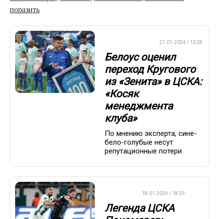
поразить
ПРЕМЬЕР-ЛИГА
21.01.2024 / 10:28
Белоус оценил
переход Кругового
из «Зенита» в ЦСКА:
«Косяк
менеджмента
клуба»
По мнению эксперта, сине-
бело-голубые несут
репутационные потери
ФУТБОЛ
18.01.2024 / 18:29
Легенда ЦСКА