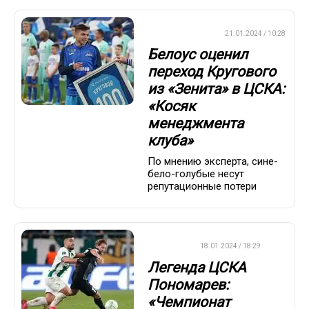
ПРЕМЬЕР-ЛИГА
21.01.2024 / 10:28
Белоус оценил
переход Кругового
из «Зенита» в ЦСКА:
«Косяк
менеджмента
клуба»
По мнению эксперта, сине-
бело-голубые несут
репутационные потери
ФУТБОЛ
18.01.2024 / 18:29
Легенда ЦСКА
Пономарев:
«Чемпионат