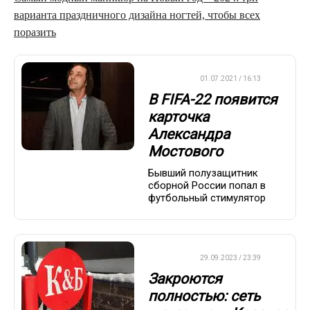
варианта праздничного дизайна ногтей, чтобы всех
поразить
ДРУГОЕ
01.07.2021 / 16:13
В FIFA-22 появится
карточка
Александра
Мостового
Бывший полузащитник
сборной России попал в
футбольный стимулятор
ДРУГОЕ
29.09.2023 / 23:39
Закроются
полностью: сеть