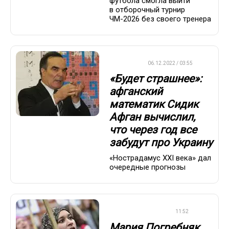
футбола смогла выйти
в отборочный турнир
ЧМ-2026 без своего тренера
ДРУГОЕ
06.12.2022 / 03:55
«Будет страшнее»:
афганский
математик Сидик
Афган вычислил,
что через год все
забудут про Украину
«Нострадамус XXI века» дал
очередные прогнозы
СБОРНАЯ РОССИИ
11:52
Мария Погребняк