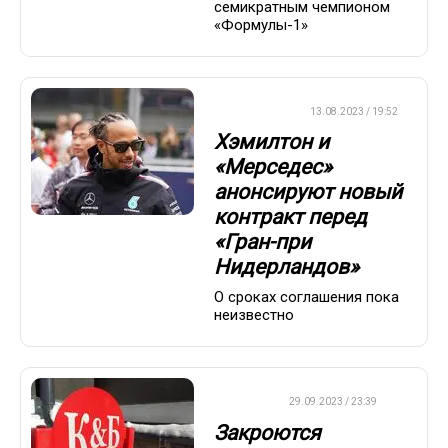
семикратным чемпионом
«Формулы-1»
ФОРМУЛА-1
13.08.2023 / 19:52
Хэмилтон и
«Мерседес»
анонсируют новый
контракт перед
«Гран-при
Нидерландов»
О сроках соглашения пока
неизвестно
ДРУГОЕ
29.09.2023 / 23:39
Закроются