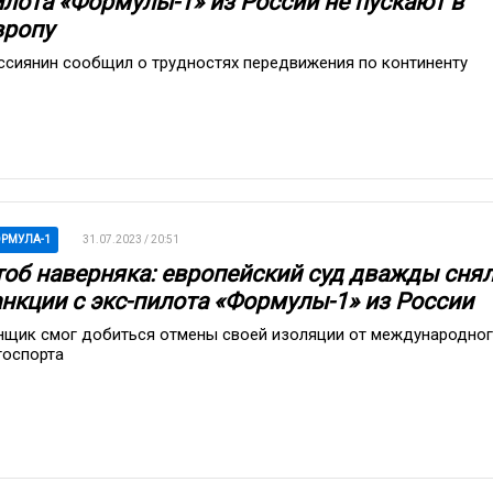
илота «Формулы-1» из России не пускают в
вропу
ссиянин сообщил о трудностях передвижения по континенту
РМУЛА-1
31.07.2023 / 20:51
тоб наверняка: европейский суд дважды сня
анкции с экс-пилота «Формулы-1» из России
нщик смог добиться отмены своей изоляции от международно
тоспорта