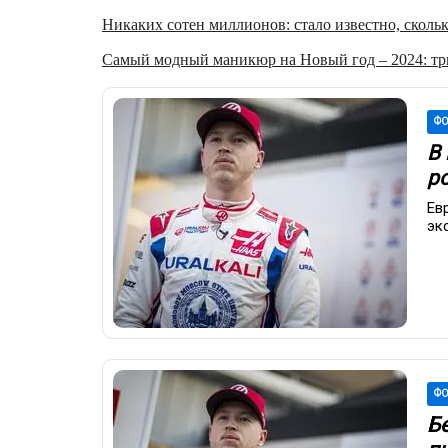
Никаких сотен миллионов: стало известно, скольк
Самый модный маникюр на Новый год – 2024: три
ФО
В
р
Ев
эк
ФО
Б