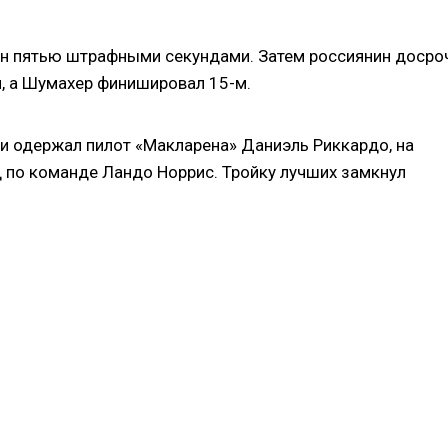
ан пятью штрафными секундами. Затем россиянин досро
и, а Шумахер финишировал 15-м.
ии одержал пилот «Макларена» Даниэль Риккардо, на
 по команде Ландо Норрис. Тройку лучших замкнул