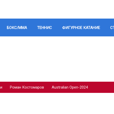
БОКС/ММА
ТЕННИС
ФИГУРНОЕ КАТАНИЕ
С
ии
Роман Костомаров
Australian Open-2024