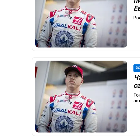
п
Е
Ро
ФО
Ч
с
Го
ав