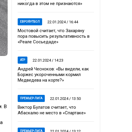
никогда в этом не признаются»
22.01.2024 / 16:44
ЕВРОФУТБОЛ
Мостовой считает, что Захаряну
пора повысить результативность в
«Реале Сосьедаде»
22.01.2024 / 14:23
ATP
Андрей Чесноков: «Вы видели, как
Боржес укороченными кормил
Медведева на корте?»
22.01.2024 / 13:50
ПРЕМЬЕР-ЛИГА
. В
Виктор Булатов считает, что
Абаскалю не место в «Спартаке»
ва
22.01.2024 / 13:12
ПРЕМЬЕР-ЛИГА