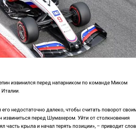
епин извинился перед напарником по команде Миком
 Италии.
л его недостаточно далеко, чтобы считать поворот своим
ен извиниться перед Шумахером. Уйти от столкновения
рял часть крыла и начал терять позиции», – приводит сло