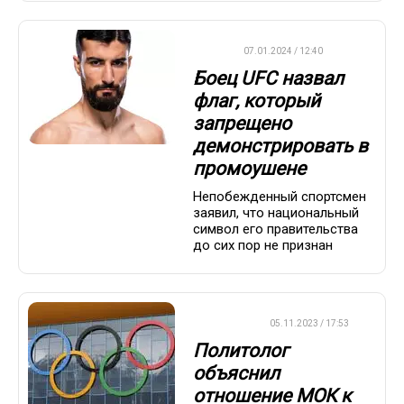
UFC
07.01.2024 / 12:40
Боец UFC назвал
флаг, который
запрещено
демонстрировать в
промоушене
Непобежденный спортсмен
заявил, что национальный
символ его правительства
до сих пор не признан
ХРОНИКА
05.11.2023 / 17:53
Политолог
объяснил
отношение МОК к