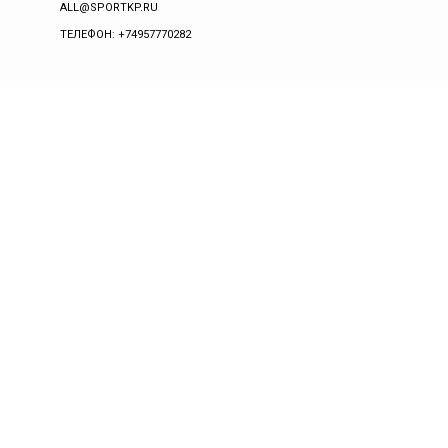
ALL@SPORTKP.RU
ТЕЛЕФОН: +74957770282