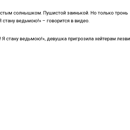
чистым солнышком. Пушистой заинькой. Но только тронь
Я стану ведьмою!» – говорится в видео.
й! Я стану ведьмою!», девушка пригрозила хейтерам лезв