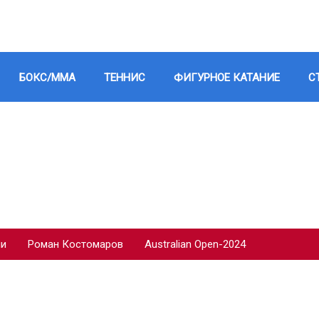
БОКС/ММА
ТЕННИС
ФИГУРНОЕ КАТАНИЕ
С
ии
Роман Костомаров
Australian Open-2024