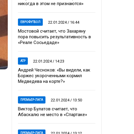
никогда в этом не признаются»
22.01.2024 / 16:44
ЕВРОФУТБОЛ
Мостовой считает, что Захаряну
пора повысить результативность в
«Реале Сосьедаде»
22.01.2024 / 14:23
ATP
Андрей Чесноков: «Вы видели, как
Боржес укороченными кормил
Медведева на корте?»
22.01.2024 / 13:50
ПРЕМЬЕР-ЛИГА
Виктор Булатов считает, что
Абаскалю не место в «Спартаке»
22.01.2024 / 13:12
ПРЕМЬЕР-ЛИГА