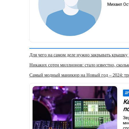
Михаил Ос
Для чего на самом деле нужно закрывать крышку у
Никаких сотен миллионов: стало известно, скольк
Самый модный маникюр на Новый год – 2024: три
ДР
К
п
Зв
мн
сп