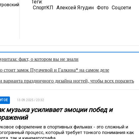
Теги:
тровский
СпортКП
Алексей Ягудин
Фото
Соцсети
нитаза: факт, о котором вы не знали
о стоит замок Пугачевой и Галкина* на самом деле
 варианта праздничного дизайна ногтей, чтобы всех поразить
УГОЕ
13.09.2025 / 23:32
ак музыка усиливает эмоции побед и
оражений
уковое оформление в спортивных фильмах - это сложный и
огогранный процесс, который требует тонкого понимания как
орта, так и кинематографа