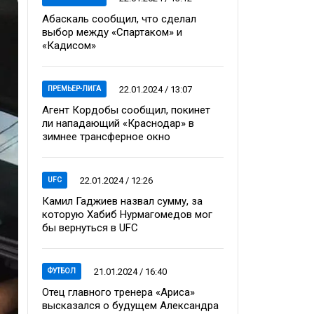
Абаскаль сообщил, что сделал
выбор между «Спартаком» и
«Кадисом»
22.01.2024 / 13:07
ПРЕМЬЕР-ЛИГА
Агент Кордобы сообщил, покинет
ли нападающий «Краснодар» в
зимнее трансферное окно
22.01.2024 / 12:26
UFC
Камил Гаджиев назвал сумму, за
которую Хабиб Нурмагомедов мог
бы вернуться в UFC
21.01.2024 / 16:40
ФУТБОЛ
Отец главного тренера «Ариса»
высказался о будущем Александра