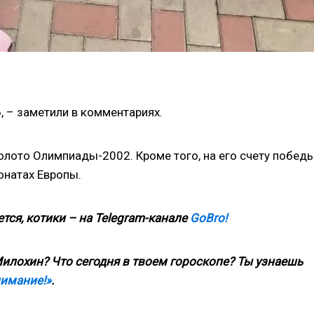
», – заметили в комментариях.
олото Олимпиады-2002. Кроме того, на его счету победы
онатах Европы.
тся, котики – на
Telegram
-канале
GoBro
!
илохин? Что сегодня в твоем гороскопе? Ты узнаешь
нимание!»
.