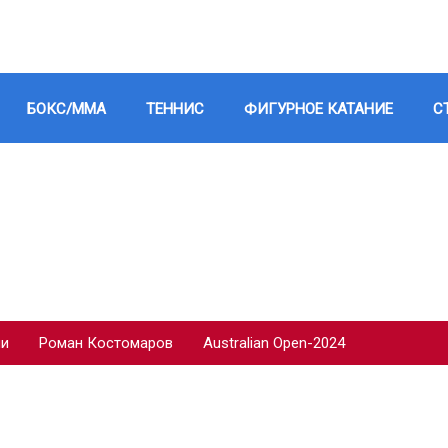
БОКС/ММА
ТЕННИС
ФИГУРНОЕ КАТАНИЕ
С
ии
Роман Костомаров
Australian Open-2024