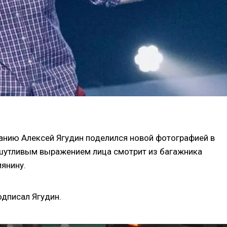
анию Алексей Ягудин поделился новой фотографией в
с шутливым выражением лица смотрит из багажника
янину.
одписал Ягудин.