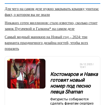
Для чего на самом деле нужно закрывать крышку унитаза:
факт, о котором вы не знали
Никаких сотен миллионов: стало известно, сколько стоит
замок Пугачевой и Галкина* на самом деле
Самый модный маникюр на Новый год – 2024: три
варианта праздничного дизайна ногтей, чтобы всех
поразить
ФИГУРНОЕ
26.12.2023 /
КАТАНИЕ
13:41
Костомаров и Навка
готовят новый
номер под песню
певца Shaman
Фигуристы собираются
сделать фанатам сюрприз