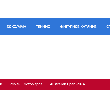
БОКС/ММА
ТЕННИС
ФИГУРНОЕ КАТАНИЕ
С
ии
Роман Костомаров
Australian Open-2024