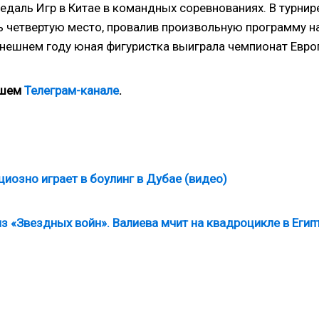
даль Игр в Китае в командных соревнованиях. В турнир
 четвертую место, провалив произвольную программу н
ынешнем году юная фигуристка выиграла чемпионат Евро
ашем
Телеграм-канале
.
циозно играет в боулинг в Дубае (видео)
з «Звездных войн». Валиева мчит на квадроцикле в Егип