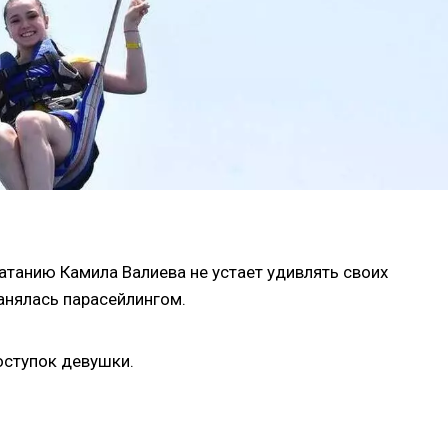
танию Камила Валиева не устает удивлять своих
занялась парасейлингом.
оступок девушки.