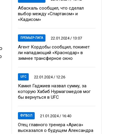
Абаскаль сообщил, что сделал
выбор между «Спартаком» и
«Кадисом»
22.01.2024 / 13:07
ПРЕМЬЕР-ЛИГА
Агент Кордобы сообщил, покинет
ю
ли нападающий «Краснодар» в
ю
зимнее трансферное окно
22.01.2024 / 12:26
UFC
Камил Гаджиев назвал сумму, за
которую Хабиб Нурмагомедов мог
бы вернуться в UFC
21.01.2024 / 16:40
ФУТБОЛ
Отец главного тренера «Ариса»
высказался о будущем Александра