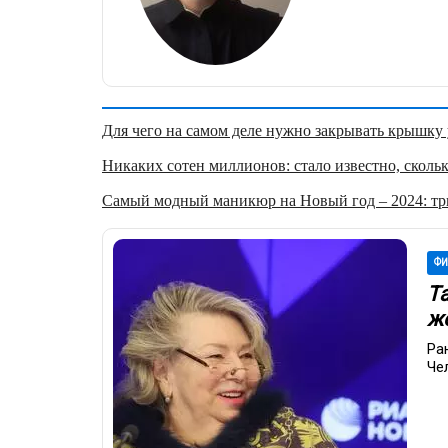
Для чего на самом деле нужно закрывать крышку у
Никаких сотен миллионов: стало известно, скольк
Самый модный маникюр на Новый год – 2024: три
ФИ
Т
ж
Ра
Че