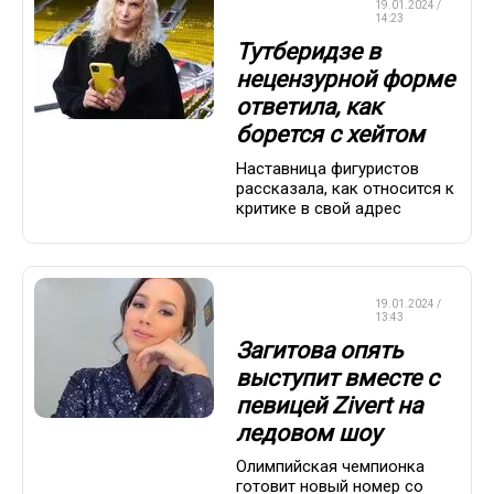
ФИГУРНОЕ
19.01.2024 /
КАТАНИЕ
14:23
Тутберидзе в
нецензурной форме
ответила, как
борется с хейтом
Наставница фигуристов
рассказала, как относится к
критике в свой адрес
ФИГУРНОЕ
19.01.2024 /
КАТАНИЕ
13:43
Загитова опять
выступит вместе с
певицей Zivert на
ледовом шоу
Олимпийская чемпионка
готовит новый номер со