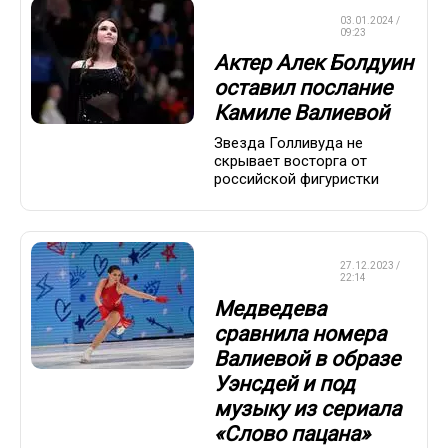
ФИГУРНОЕ
03.01.2024 /
КАТАНИЕ
09:23
Актер Алек Болдуин
оставил послание
Камиле Валиевой
Звезда Голливуда не
скрывает восторга от
российской фигуристки
ФИГУРНОЕ
27.12.2023 /
КАТАНИЕ
22:14
Медведева
сравнила номера
Валиевой в образе
Уэнсдей и под
музыку из сериала
«Слово пацана»