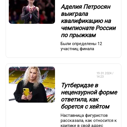
Аделия Петросян
выиграла
квалификацию на
чемпионате России
по прыжкам
Были определены 12
участниц финала
ФИГУРНОЕ
19.01.2024 /
КАТАНИЕ
14:23
Тутберидзе в
нецензурной форме
ответила, как
борется с хейтом
Наставница фигуристов
рассказала, как относится к
критике в свой адрес