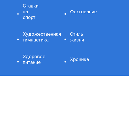
Ставки
на
Фехтование
спорт
Художественная
Стиль
гимнастика
жизни
Здоровое
Хроника
питание
Важно
Технология
СЕТЕВОЕ ИЗДАНИЕ SPORTKP (СПОРТКП)
ЗАРЕГИСТРИРОВАНО ФЕДЕРАЛЬНОЙ СЛУЖБОЙ ПО
НАДЗОРУ В СФЕРЕ СВЯЗИ, ИНФОРМАЦИОННЫХ