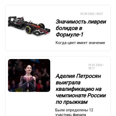
ФОРМУЛА-1
30.03.2025 / 00:57
Значимость ливреи
болидов в
Формуле-1
Когда цвет имеет значение
ФИГУРНОЕ
19.01.2024 /
КАТАНИЕ
18:17
Аделия Петросян
выиграла
квалификацию на
чемпионате России
по прыжкам
Были определены 12
участниц финала