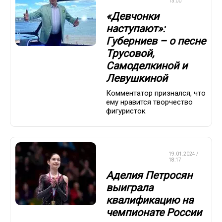
КАТАНИЕ
13:00
«Девчонки
наступают»:
Губерниев – о песне
Трусовой,
Самоделкиной и
Левушкиной
Комментатор признался, что
ему нравится творчество
фигуристок
ФИГУРНОЕ
19.01.2024 /
КАТАНИЕ
18:17
Аделия Петросян
выиграла
квалификацию на
чемпионате России