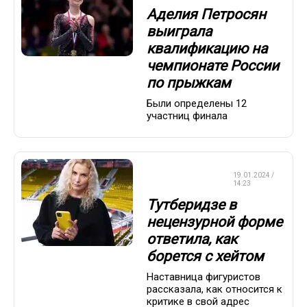
Аделия Петросян
выиграла
квалификацию на
чемпионате России
по прыжкам
Были определены 12
участниц финала
ФИГУРНОЕ
19.01.2024 /
КАТАНИЕ
14:23
Тутберидзе в
нецензурной форме
ответила, как
борется с хейтом
Наставница фигуристов
рассказала, как относится к
критике в свой адрес