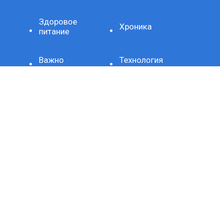
Здоровое
Хроника
питание
Важно
Технология
СЕТЕВОЕ ИЗДАНИЕ SPORTKP (СПОРТКП)
ЗАРЕГИСТРИРОВАНО ФЕДЕРАЛЬНОЙ СЛУЖБОЙ ПО
НАДЗОРУ В СФЕРЕ СВЯЗИ, ИНФОРМАЦИОННЫХ
ТЕХНОЛОГИЙ И МАССОВЫХ КОММУНИКАЦИЙ,
РЕГИСТРАЦИОННЫЙ НОМЕР И ДАТА ПРИНЯТИЯ РЕШЕНИЯ
О РЕГИСТРАЦИИ: СЕРИЯ ЭЛ № ФС77-80507 ОТ 15 МАРТА
2021 Г.
ДОМЕННОЕ ИМЯ САЙТА: SPORTKP.RU
ГЛАВНЫЙ РЕДАКТОР: МЫСИН Н.Н.
АДРЕС ЭЛЕКТРОННОЙ ПОЧТЫ РЕДАКЦИИ:
ALL@SPORTKP.RU