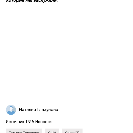
которые мы заслужили.
Наталья Глазунова
Источник:
РИА Новости
Татьяна Тарасова
США
СпортКП