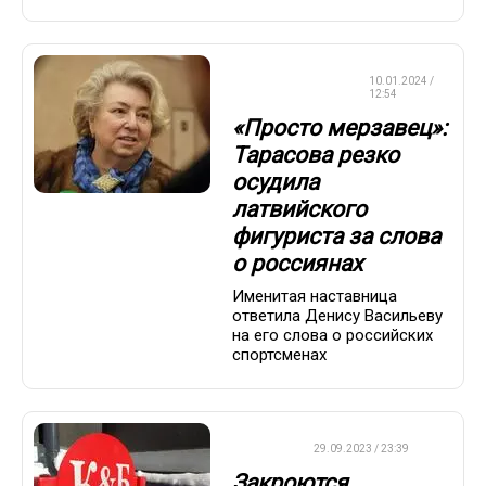
ФИГУРНОЕ
10.01.2024 /
КАТАНИЕ
12:54
«Просто мерзавец»:
Тарасова резко
осудила
латвийского
фигуриста за слова
о россиянах
Именитая наставница
ответила Денису Васильеву
на его слова о российских
спортсменах
ДРУГОЕ
29.09.2023 / 23:39
Закроются