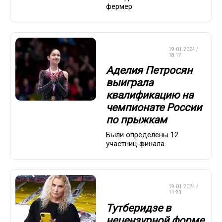
фермер
ФИГУРНОЕ
19.01.2024 /
КАТАНИЕ
18:17
Аделия Петросян
выиграла
квалификацию на
чемпионате России
по прыжкам
Были определены 12
участниц финала
ФИГУРНОЕ
19.01.2024 /
КАТАНИЕ
14:23
Тутберидзе в
нецензурной форме