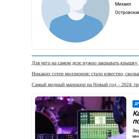
Михаил
Островски
Для чего на самом деле нужно закрывать крышку у
Никаких сотен миллионов: стало известно, скольк
Самый модный маникюр на Новый год – 2024: три
ДР
К
п
Зв
мн