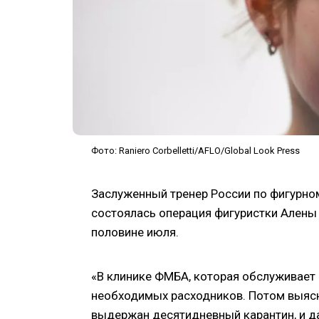
Фото: Raniero Corbelletti/AFLO/Global Look Press
Заслуженный тренер России по фигурном
состоялась операция фигуристки Алены 
половине июля.
«В клинике ФМБА, которая обслуживает
необходимых расходников. Потом выясни
выдержан десятидневный карантин, и да