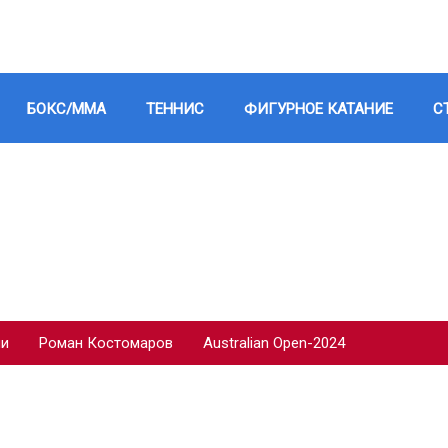
БОКС/ММА
ТЕННИС
ФИГУРНОЕ КАТАНИЕ
С
ии
Роман Костомаров
Australian Open-2024