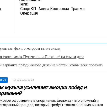
Теги:
СпортКП
Алена Косторная
Травмы
й
Операция
нитаза: факт, о котором вы не знали
о стоит замок Пугачевой и Галкина* на самом деле
 варианта праздничного дизайна ногтей, чтобы всех поразить
УГОЕ
13.09.2025 / 23:32
ак музыка усиливает эмоции побед и
оражений
уковое оформление в спортивных фильмах - это сложный и
огогранный процесс, который требует тонкого понимания как