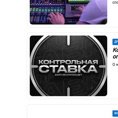
сп
ДР
К
о
О 
ФО