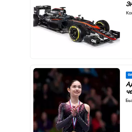
З
Ко
ФИ
А
ч
Бы