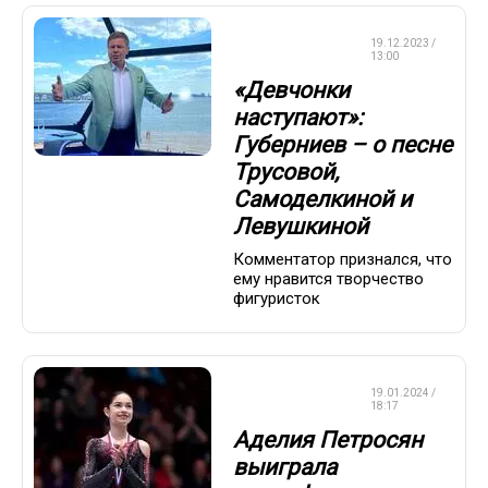
ФИГУРНОЕ
19.12.2023 /
КАТАНИЕ
13:00
«Девчонки
наступают»:
Губерниев – о песне
Трусовой,
Самоделкиной и
Левушкиной
Комментатор признался, что
ему нравится творчество
фигуристок
ФИГУРНОЕ
19.01.2024 /
КАТАНИЕ
18:17
Аделия Петросян
выиграла