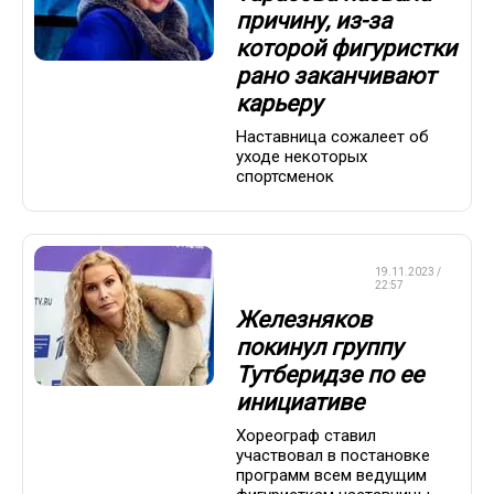
причину, из-за
которой фигуристки
рано заканчивают
карьеру
Наставница сожалеет об
уходе некоторых
спортсменок
ФИГУРНОЕ
19.11.2023 /
КАТАНИЕ
22:57
Железняков
покинул группу
Тутберидзе по ее
инициативе
Хореограф ставил
участвовал в постановке
программ всем ведущим