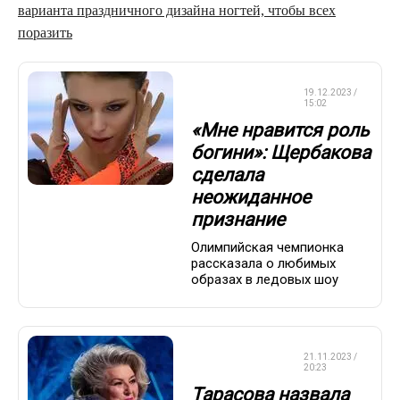
варианта праздничного дизайна ногтей, чтобы всех
поразить
ФИГУРНОЕ
19.12.2023 /
КАТАНИЕ
15:02
«Мне нравится роль
богини»: Щербакова
сделала
неожиданное
признание
Олимпийская чемпионка
рассказала о любимых
образах в ледовых шоу
ФИГУРНОЕ
21.11.2023 /
КАТАНИЕ
20:23
Тарасова назвала