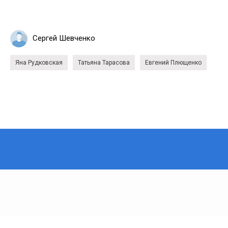
Сергей Шевченко
Яна Рудковская
Татьяна Тарасова
Евгений Плющенко