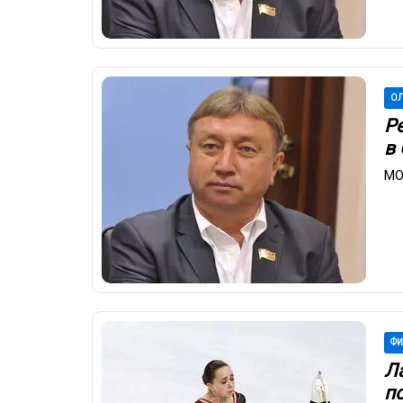
ОЛ
Р
в
МО
ФИ
Л
п