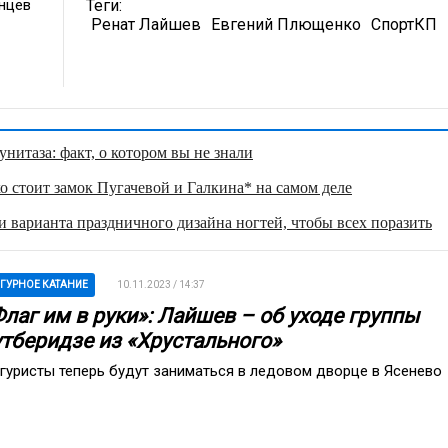
унцев
Теги:
Ренат Лайшев
Евгений Плющенко
СпортКП
нитаза: факт, о котором вы не знали
о стоит замок Пугачевой и Галкина* на самом деле
 варианта праздничного дизайна ногтей, чтобы всех поразить
ГУРНОЕ КАТАНИЕ
10.11.2023 / 14:37
лаг им в руки»: Лайшев – об уходе группы
утберидзе из «Хрустального»
гуристы теперь будут заниматься в ледовом дворце в Ясенево