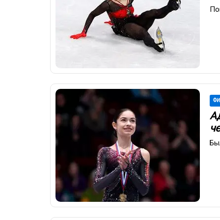
По
ФИ
А
ч
Бы