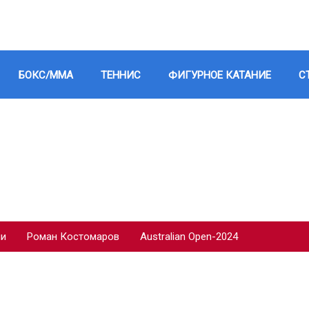
БОКС/ММА
ТЕННИС
ФИГУРНОЕ КАТАНИЕ
С
ии
Роман Костомаров
Australian Open-2024