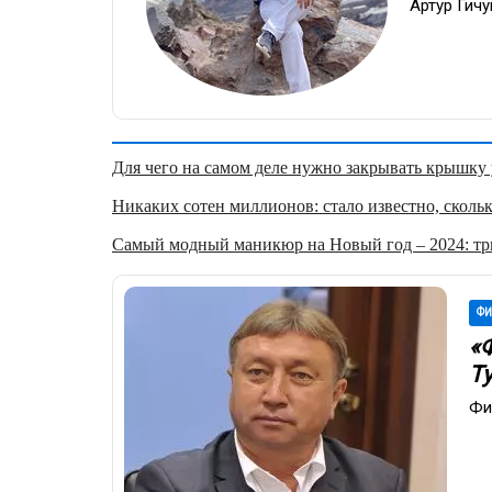
Артур Гич
Для чего на самом деле нужно закрывать крышку у
Никаких сотен миллионов: стало известно, скольк
Самый модный маникюр на Новый год – 2024: три
ФИ
«Ф
Т
Фи