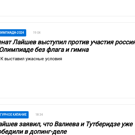
ИМПИАДА-2024
19:04
енат Лайшев выступил против участия росси
 Олимпиаде без флага и гимна
К выставил ужасные условия
ГУРНОЕ КАТАНИЕ
18:34
айшев заявил, что Валиева и Тутберидзе уже
обедили в допинг-деле