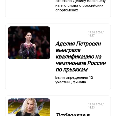
ответила Денису Васильеву
на его слова о российских
спортсменах
ФИГУРНОЕ
19.01.2024 /
КАТАНИЕ
18:17
Аделия Петросян
выиграла
квалификацию на
чемпионате России
по прыжкам
Были определены 12
участниц финала
ФИГУРНОЕ
19.01.2024 /
КАТАНИЕ
14:23
Тутберидзе в