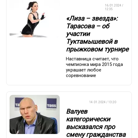
ФИГУРНОЕ
16.01.2024 /
КАТАНИЕ
12:35
«Лиза – звезда»:
Тарасова – об
участии
Туктамышевой в
прыжковом турнире
Наставница считает, что
чемпионка мира 2015 года
украшает любое
соревнование
ДРУГОЕ
14.01.2024 / 13:20
Валуев
категорически
высказался про
смену гражданства