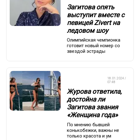
Загитова опять
выступит вместе с
певицей Zivert на
ледовом шоу
Олимпийская чемпионка
готовит новый номер со
звездой эстрады
КРАСОТА И
18.01.2024 /
ЗДОРОВЬЕ
07:48
Журова ответила,
достойна ли
Загитова звания
«Женщина года»
По мнению бывшей
конькобежки, важны не
только красота и ум