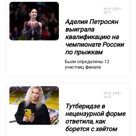
ФИГУРНОЕ
19.01.2024 /
КАТАНИЕ
18:17
Аделия Петросян
выиграла
квалификацию на
чемпионате России
по прыжкам
Были определены 12
участниц финала
ФИГУРНОЕ
19.01.2024 /
КАТАНИЕ
14:23
Тутберидзе в
нецензурной форме
ответила, как
борется с хейтом