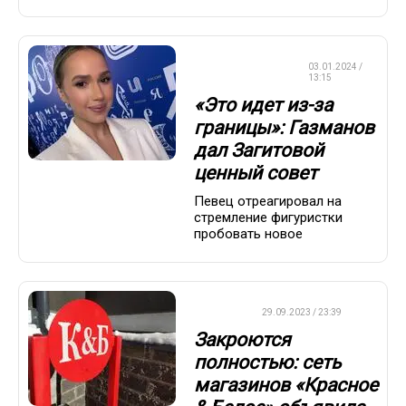
ФИГУРНОЕ
03.01.2024 /
КАТАНИЕ
13:15
«Это идет из-за
границы»: Газманов
дал Загитовой
ценный совет
Певец отреагировал на
стремление фигуристки
пробовать новое
ДРУГОЕ
29.09.2023 / 23:39
Закроются
полностью: сеть
магазинов «Красное