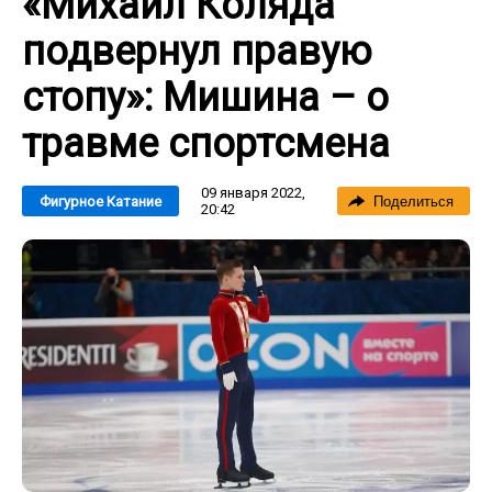
«Михаил Коляда
подвернул правую
стопу»: Мишина – о
травме спортсмена
09 января 2022,
Фигурное Катание
Поделиться
20:42