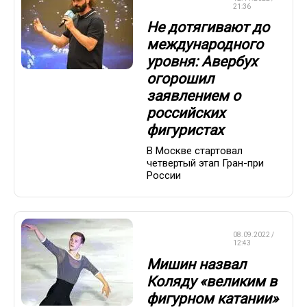
КАТАНИЕ
21:36
Не дотягивают до
международного
уровня: Авербух
огорошил
заявлением о
российских
фигуристах
В Москве стартовал
четвертый этап Гран-при
России
ФИГУРНОЕ
08.09.2022 /
КАТАНИЕ
12:43
Мишин назвал
Коляду «великим в
фигурном катании»