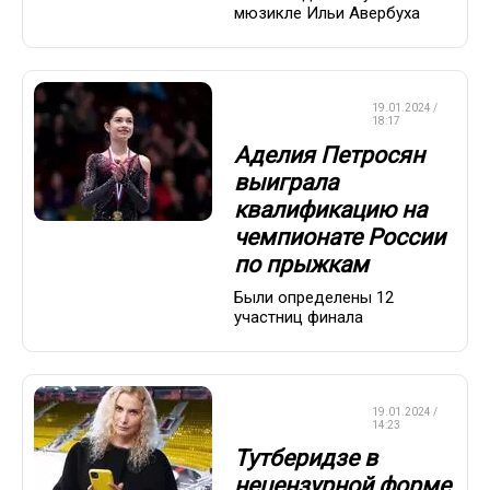
мюзикле Ильи Авербуха
ФИГУРНОЕ
19.01.2024 /
КАТАНИЕ
18:17
Аделия Петросян
выиграла
квалификацию на
чемпионате России
по прыжкам
Были определены 12
участниц финала
ФИГУРНОЕ
19.01.2024 /
КАТАНИЕ
14:23
Тутберидзе в
нецензурной форме